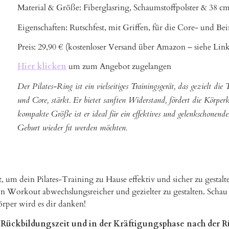
Material & Größe: Fiberglasring, Schaumstoffpolster & 38 c
Eigenschaften: Rutschfest, mit Griffen, für die Core- und Be
Preis: 29,90 € (kostenloser Versand über Amazon – siehe Lin
Hier klicken
um zum Angebot zugelangen
Der Pilates-Ring ist ein vielseitiges Trainingsgerät, das gezielt d
und Core, stärkt. Er bietet sanften Widerstand, fördert die Körper
kompakte Größe ist er ideal für ein effektives und gelenkschonend
Geburt wieder fit werden möchten.
tet, um dein Pilates-Training zu Hause effektiv und sicher zu gesta
dein Workout abwechslungsreicher und gezielter zu gestalten. Sch
örper wird es dir danken!
Rückbildungszeit und in der Kräftigungsphase nach der 